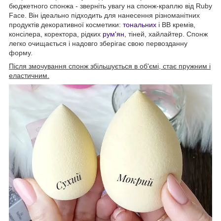
бюджетного спонжа - зверніть увагу на спонж-краплю від Ruby
Face. Він ідеально підходить для нанесення різноманітних
продуктів декоративної косметики:
тональних
і ВВ кремів,
консілера, коректора, рідких
рум'ян
, тіней, хайлайтер. Спонж
легко очищається і надовго зберігає свою первозданну
форму.
Після змочування спонж збільшується в об'ємі, стає пружним і
еластичним.