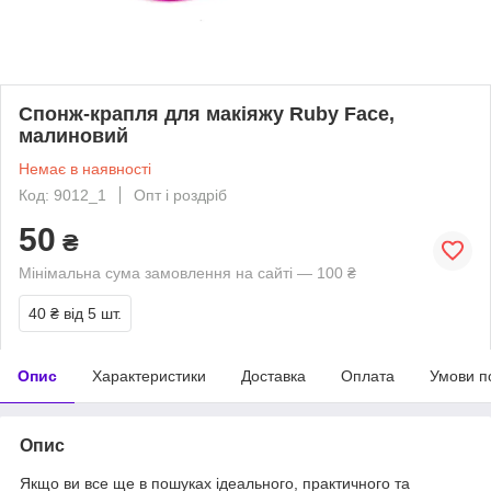
Спонж-крапля для макіяжу Ruby Face,
малиновий
Немає в наявності
Код: 9012_1
Опт і роздріб
50
₴
Мінімальна сума замовлення на сайті — 100 ₴
40 ₴
від 5 шт.
Опис
Характеристики
Доставка
Оплата
Умови п
Опис
Якщо ви все ще в пошуках ідеального, практичного та