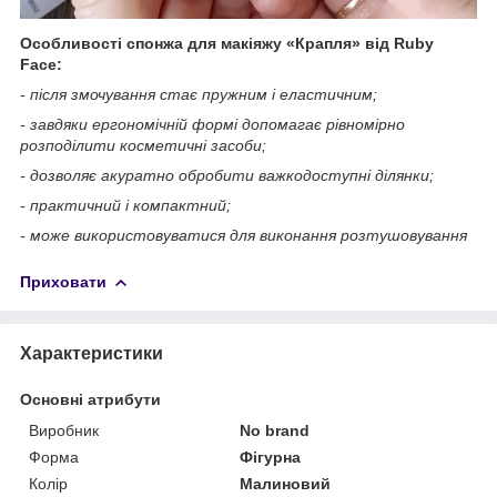
Особливості спонжа для макіяжу «Крапля» від Ruby
Face:
- після змочування стає пружним і еластичним;
- завдяки ергономічній формі допомагає рівномірно
розподілити косметичні засоби;
- дозволяє акуратно обробити важкодоступні ділянки;
- практичний і компактний;
- може використовуватися для виконання розтушовування
Приховати
Характеристики
Основні атрибути
Виробник
No brand
Форма
Фігурна
Колір
Малиновий