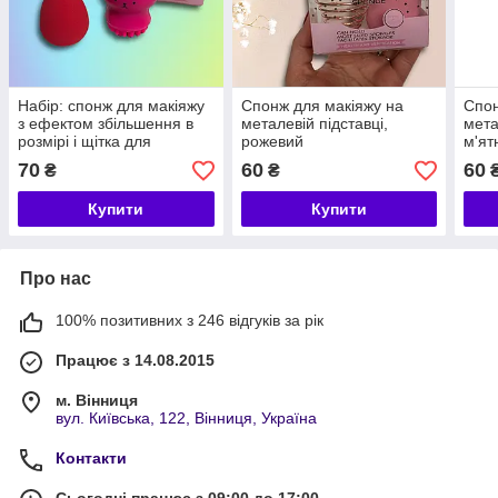
Набір: спонж для макіяжу
Спонж для макіяжу на
Спон
з ефектом збільшення в
металевій підставці,
мета
розмірі і щітка для
рожевий
м'ят
очищення обличчя Powder
70
60
60
₴
₴
Puff
Купити
Купити
Про нас
100% позитивних з 246 відгуків за рік
Працює з 14.08.2015
м. Вінниця
вул. Київська, 122, Вінниця, Україна
Контакти