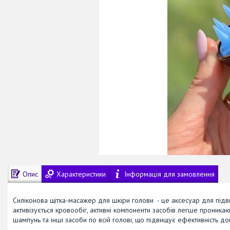
Опис
Характеристики
Інформація для замовлення
Силіконова щітка-масажер для шкіри голови - це аксесуар для під
активізується кровообіг, активні компоненти засобів легше проник
шампунь та інші засоби по всій голові, що підвищує ефективність д