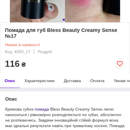
Помада для губ Bless Beauty Creamy Sense
№17
Немає в наявності
Код: 4059_17
Роздріб
116
₴
Опис
Характеристики
Доставка
Оплата
Умови п
Опис
Кремова губна
помада
Bless Beauty Creamy Sense легко
наноситься і рівномірно розподіляється по губах, абсолютно
не розтікаючись. Завдяки інноваційній стійкій формулі вона
має ідеальні результати навіть при тривалому носінні. Помада