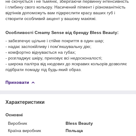
не скочується і не тьмяніє, зберігаючи первинну інтенсивність
і глибину свого кольору. Насичений пігмент і різноманітність
відтінків допоможуть вам підкреслити красу ваших губ і
створити особливий акцент у вашому макіяжі.
Особливості Creamy Sense від бренду Bless Beauty:
- забезпечує щільне і стійке покриття в один шар;
- надає заспокійливу і пом'якшувальну дію;
- комфортно відчувається на губах;
- розгладжує шкіру, приховує всі недосконалості;
- широка палітра від нюдових до яскравих кольорів дозволяє
підібрати помаду під будь-який образ.
Приховати
Характеристики
Основні
Виробник
Bless Beauty
Країна виробник
Польща