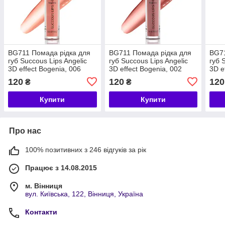
BG711 Помада рідка для
BG711 Помада рідка для
BG71
губ Succous Lips Angelic
губ Succous Lips Angelic
губ 
3D effect Bogenia, 006
3D effect Bogenia, 002
3D e
120
120
120
₴
₴
Купити
Купити
Про нас
100% позитивних з 246 відгуків за рік
Працює з 14.08.2015
м. Вінниця
вул. Київська, 122, Вінниця, Україна
Контакти