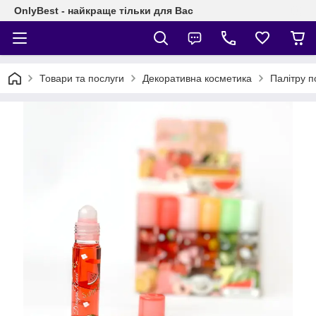
OnlyBest - найкраще тільки для Вас
Товари та послуги
Декоративна косметика
Палітру п