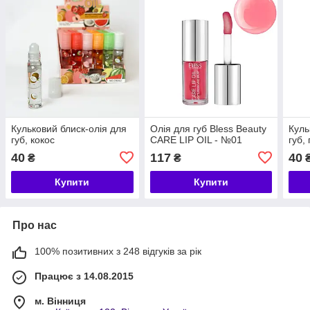
Кульковий блиск-олія для
Олія для губ Bless Beauty
Куль
губ, кокос
CARE LIP OIL - №01
губ,
40
117
40
₴
₴
Купити
Купити
Про нас
100% позитивних з 248 відгуків за рік
Працює з 14.08.2015
м. Вінниця