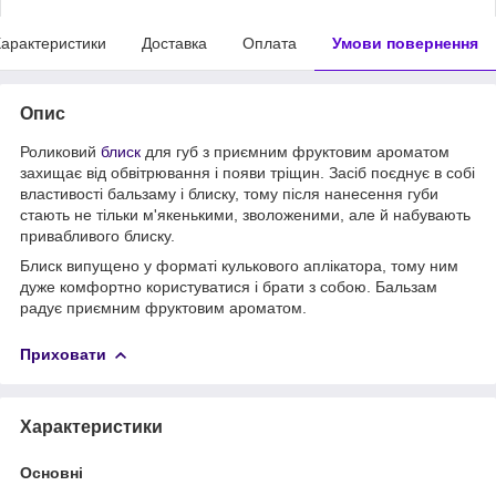
арактеристики
Доставка
Оплата
Умови повернення
Опис
Роликовий
блиск
для губ
з приємним фруктовим ароматом
захищає від обвітрювання і появи тріщин. Засіб поєднує в собі
властивості бальзаму і блиску, тому після нанесення губи
стають не тільки м'якенькими, зволоженими, але й набувають
привабливого блиску.
Блиск випущено у форматі кулькового аплікатора, тому ним
дуже комфортно користуватися і брати з собою. Бальзам
радує приємним фруктовим ароматом.
Приховати
Характеристики
Основні