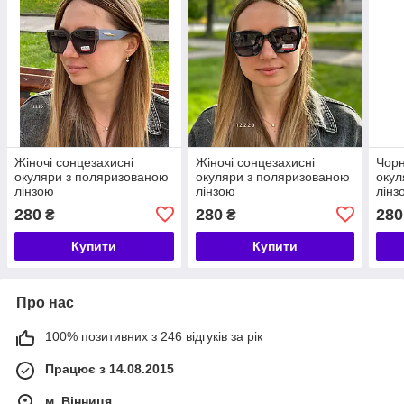
Жіночі сонцезахисні
Жіночі сонцезахисні
Чорн
окуляри з поляризованою
окуляри з поляризованою
окул
лінзою
лінзою
лінз
280
280
280
₴
₴
Купити
Купити
Про нас
100% позитивних з 246 відгуків за рік
Працює з 14.08.2015
м. Вінниця