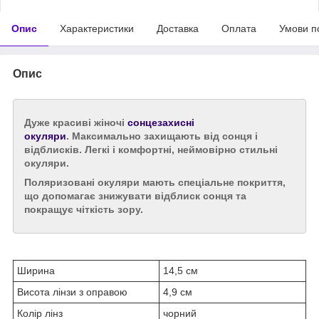
Опис
Характеристики
Доставка
Оплата
Умови п
Опис
Дуже красиві жіночі
сонцезахисні
окуляри
. Максимально захищають від сонця і
відблисків. Легкі і комфортні, неймовірно стильні
окуляри.
Поляризовані окуляри мають спеціальне покриття,
що допомагає знижувати відблиск сонця та
покращує чіткість зору.
Ширина
14,5 см
Висота лінзи з оправою
4,9 см
Колір лінз
чорний