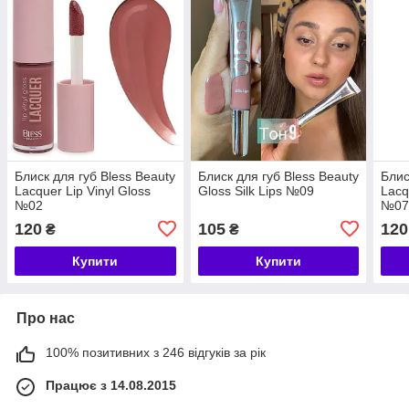
Блиск для губ Bless Beauty
Блиск для губ Bless Beauty
Блис
Lacquer Lip Vinyl Gloss
Gloss Silk Lips №09
Lacq
№02
№0
120
105
120
₴
₴
Купити
Купити
Про нас
100% позитивних з 246 відгуків за рік
Працює з 14.08.2015