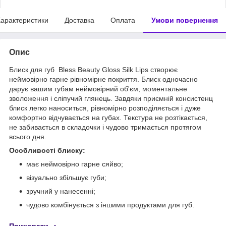
арактеристики
Доставка
Оплата
Умови повернення
Опис
Блиск для губ Bless Beauty Gloss Silk Lips створює
неймовірно гарне рівномірне покриття. Блиск одночасно
дарує вашим губам неймовірний об'єм, моментальне
зволоження і сліпучий глянець. Завдяки приємній консистенц
блиск легко наноситься, рівномірно розподіляється і дуже
комфортно відчувається на губах. Текстура не розтікається,
не забивається в складочки і чудово тримається протягом
всього дня.
Особливості блиску:
має неймовірно гарне сяйво;
візуально збільшує губи;
зручний у нанесенні;
чудово комбінується з іншими продуктами для губ.
Приховати