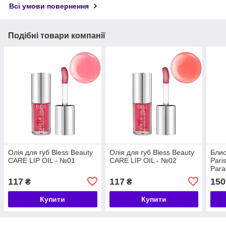
Всі умови повернення
Подібні товари компанії
Олія для губ Bless Beauty
Олія для губ Bless Beauty
Блис
CARE LIP OIL - №01
CARE LIP OIL - №02
Pari
Para
Crys
117
117
150
₴
₴
Купити
Купити