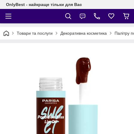
OnlyBest - найкраще тільки для Вас
Товари та послуги
Декоративна косметика
Палітру п