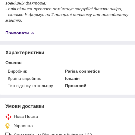
зовнішніх факторів;
- олія пінника лугового пом’якшує загрубілі ділянки шкіри;
- вітамін Е формує на її поверхні невагому антиоксидантну
мантію.
Приховати
Характеристики
Основні
Виробник
Parisa cosmetics
Країна виробник
Іспанія
Тип відтінку та кольору
Прозорий
Умови доставки
Нова Пошта
Укрпошта
Самовивіз - м.Вінниця,вул.Київська,122