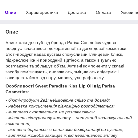
Опис
Характеристики
Доставка
Оплата
Умови п
Опис
Блиск-олія для губ від бренда Parisa Cosmetics чудово
поєднує властивості декоративної та доглядової косметики.
Б'юті-продукт надає вустам спокусливий глянцевий блиск,
підкреслює їхній природний відтінок, а також візуально
розгладжує та збільшує об'єм. Активні компоненти у складі
засобу пом’якшують, оновлюють, зміцнюють епідерміс і
захищають його від вітру, морозу, ультрафіолету.
Особливості Sweet Paradise Kiss Lip Oil від Parisa
Cosmetics:
- б’юті-продукт 2в1: неймовірне сяйво та догляд;
- надлегка консистенція рівномірно розподіляється;
- миттєво схоплюється, не розтікаючись;
- містить гіалуронову кислоту – потужний зволожувальний
компонент;
- активно бореться із ознаками дегідратації на вустах;
- витяжка жожоба захищає їх від негативного впливу