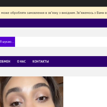
е може обробляти замовлення в зв"язку з вихідним. Зв"яжемось з Вами в
 ОБМЕН
О НАС
КОНТАКТЫ