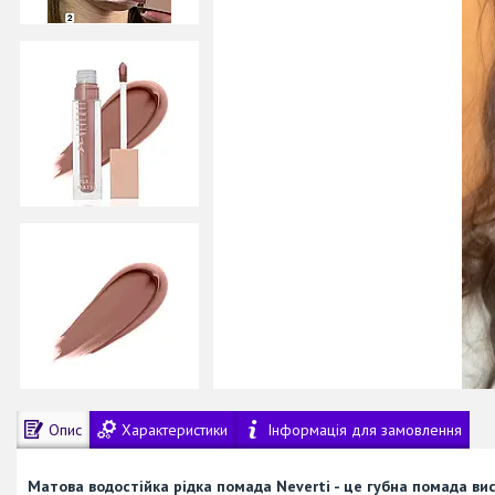
Опис
Характеристики
Інформація для замовлення
Матова водостійка рідка помада Neverti - це губна помада ви