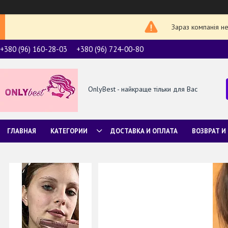
Зараз компанія н
+380 (96) 160-28-03
+380 (96) 724-00-80
OnlyBest - найкраще тільки для Вас
ГЛАВНАЯ
КАТЕГОРИИ
ДОСТАВКА И ОПЛАТА
ВОЗВРАТ И