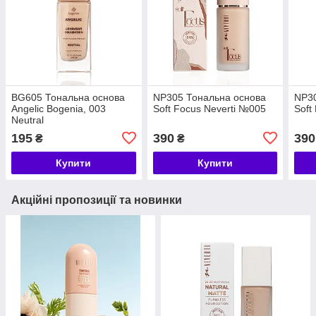
BG605 Тональна основа
NP305 Тональна основа
NP30
Angelic Bogenia, 003
Soft Focus Neverti №005
Soft
Neutral
195
390
390
₴
₴
Купити
Купити
Акційні пропозиції та новинки