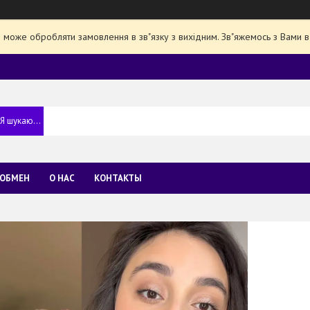
е може обробляти замовлення в зв"язку з вихідним. Зв"яжемось з Вами в
 ОБМЕН
О НАС
КОНТАКТЫ