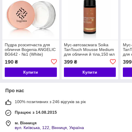
Пудра розсипчаста для
Мус-автозасмага Soika
Мус-
обличчя Bogenia ANGELIC
TanTouch Mousse Medium
TanT
BG642 - №1 (White)
для обличчя й тіла,150 мл
для 
190
399
399
₴
₴
Купити
Купити
Про нас
100% позитивних з 246 відгуків за рік
Працює з 14.08.2015
м. Вінниця
вул. Київська, 122, Вінниця, Україна