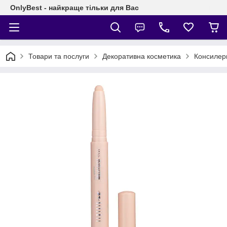
OnlyBest - найкраще тільки для Вас
Товари та послуги
Декоративна косметика
Консилер