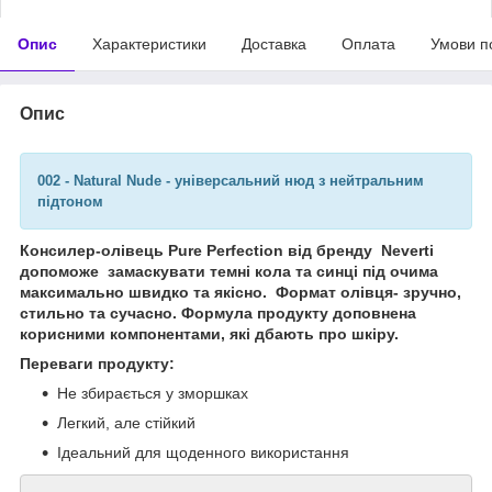
Опис
Характеристики
Доставка
Оплата
Умови п
Опис
002 - Natural Nude - універсальний нюд з нейтральним
підтоном
Консилер-олівець Pure Perfection від бренду Neverti
допоможе замаскувати темні кола та синці під очима
максимально швидко та якісно. Формат олівця- зручно,
стильно та сучасно. Формула продукту доповнена
корисними компонентами, які дбають про шкіру.
Переваги продукту:
Не збирається у зморшках
Легкий, але стійкий
Ідеальний для щоденного використання