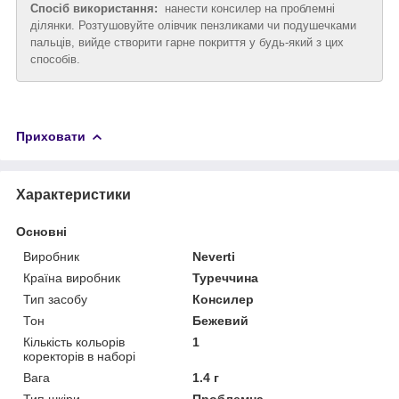
Спосіб використання:
нанести консилер на проблемні
ділянки. Розтушовуйте олівчик пензликами чи подушечками
пальців, вийде створити гарне покриття у будь-який з цих
способів.
Приховати
Характеристики
Основні
Виробник
Neverti
Країна виробник
Туреччина
Тип засобу
Консилер
Тон
Бежевий
Кількість кольорів
1
коректорів в наборі
Вага
1.4 г
Тип шкіри
Проблемна