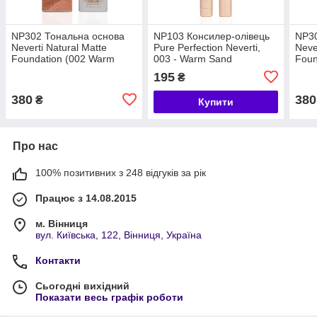
NP302 Тональна основа
NP103 Консилер-олівець
NP30
Neverti Natural Matte
Pure Perfection Neverti,
Neve
Foundation (002 Warm
003 - Warm Sand
Foun
Ivory)
Nud
195
₴
380
380
₴
Купити
Про нас
100% позитивних з 248 відгуків за рік
Працює з 14.08.2015
м. Вінниця
вул. Київська, 122, Вінниця, Україна
Контакти
Сьогодні вихідний
Показати весь графік роботи