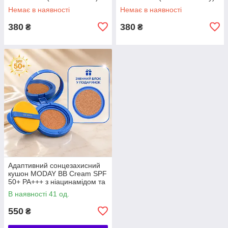
Немає в наявності
Немає в наявності
380
380
₴
₴
Адаптивний сонцезахисний
кушон MODAY BB Cream SPF
50+ PA+++ з ніацинамідом та
пантенолом, 15 г
В наявності 41 од.
550
₴