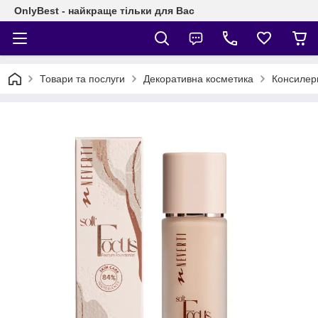
OnlyBest - найкраще тільки для Вас
Товари та послуги
Декоративна косметика
Консилер