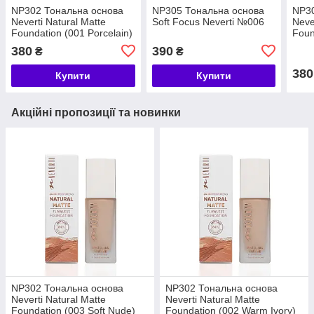
NP302 Тональна основа
NP305 Тональна основа
NP30
Neverti Natural Matte
Soft Focus Neverti №006
Neve
Foundation (001 Porcelain)
Foun
Ivory
380
390
₴
₴
380
Купити
Купити
Акційні пропозиції та новинки
NP302 Тональна основа
NP302 Тональна основа
Neverti Natural Matte
Neverti Natural Matte
Foundation (003 Soft Nude)
Foundation (002 Warm Ivory)