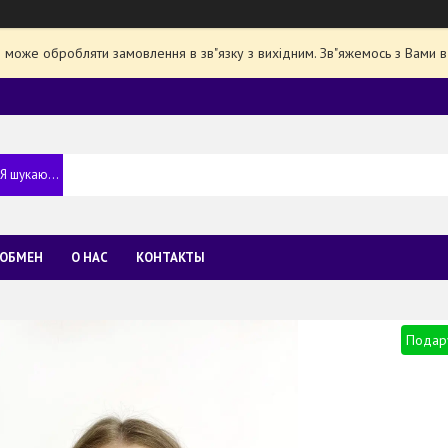
е може обробляти замовлення в зв"язку з вихідним. Зв"яжемось з Вами в
 ОБМЕН
О НАС
КОНТАКТЫ
Подар