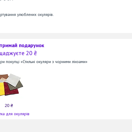
ртування улюблених окулярів.
отримай подарунок
щаджуєте 20 ₴
и покупці «Стильні окуляри з чорними лінзами»
20 ₴
ка для окулярів