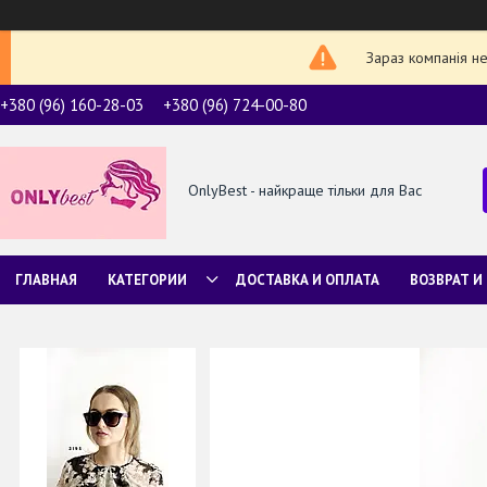
Зараз компанія н
+380 (96) 160-28-03
+380 (96) 724-00-80
OnlyBest - найкраще тільки для Вас
ГЛАВНАЯ
КАТЕГОРИИ
ДОСТАВКА И ОПЛАТА
ВОЗВРАТ И