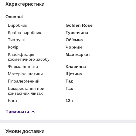
Характеристики
Основні
Виробник
Golden Rose
Країна виробник
Туреччина
Тип туші
Об'ємна
Колір
Чорний
Класифікація
Мас маркет
косметичного засобу
Форма щіточки
Класична
Матеріал щетини
Щетина
Гіпоалергенний
Так
Використання при
Так
контактних лінзах
Вага
12 г
Приховати
Умови доставки