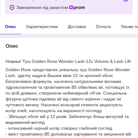
Замовлення під захистом
Опис
Характеристики
Доставка
Оплата
Умови п
Опис
Новика! Туш Golden Rose Wonder Lash 12x Volume & Lash Lift
Golden Rose представляє унікальну туш Golden Rose Wonder
Lash, здатну надати Вашим віям 12-ти кратний обсяг.
Ексклюзивна формула, насичена натуральними восками,
гідроколагеном та провітаміном В5 обволікає вії, потовщує їх
по всій довжині, створюючи неймовірний об'єм. Спеціальна
фігурна щіточка піднімає вії від самого коріння і надає їм
чуттєвого вигину. Насичені кольорові пігменти акцентують
колір очей, наголошують на виразності погляду.
- Збільшує обсяг вій у 12 разів. Забезпечує більш вигнутий та
видовжений вигляд
- інтенсивний чорний колір створює глибокий погляд
- вміст провітаміну В5 допомагає харчування та зміцнення вій