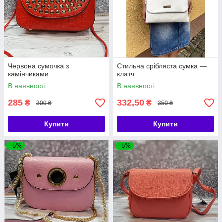
Червона сумочка з
Стильна срібляста сумка —
камінчиками
клатч
В наявності
В наявності
285
332,50
₴
₴
300 ₴
350 ₴
Купити
Купити
–5%
–5%