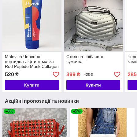
Malevich Червона
Стильна срібляста
Черв
пептидна ліфтинг-маска
сумочка
камі
Red Peptide Mask Collagen
Boosting
520
399
285
₴
₴
420 ₴
Купити
Купити
Акційні пропозиції та новинки
–5%
–5%