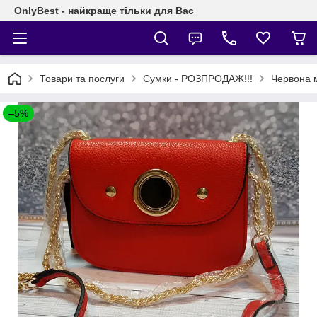
OnlyBest - найкраще тільки для Вас
Товари та послуги
Сумки - РОЗПРОДАЖ!!!
Червона 
–5%