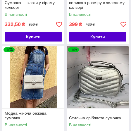
Сумочка — клатч у сірому
великого розміру в зеленому
кольорі
кольорі
В наявності
В наявності
332,50
399
₴
₴
350 ₴
420 ₴
Купити
Купити
–5%
–5%
Модна жіноча бежева
сумочка
Стильна срібляста сумочка
В наявності
В наявності