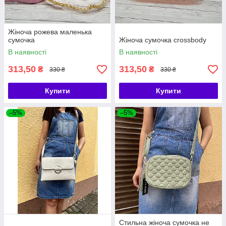
Жіноча рожева маленька
сумочка
Жіноча сумочка crossbody
В наявності
В наявності
313,50
313,50
₴
₴
330 ₴
330 ₴
Купити
Купити
–5%
–5%
Стильна жіноча сумочка не