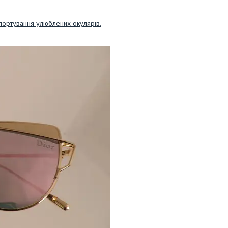
портування улюблених окулярів.