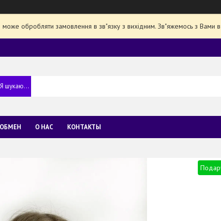
е може обробляти замовлення в зв"язку з вихідним. Зв"яжемось з Вами в
 ОБМЕН
О НАС
КОНТАКТЫ
Подар