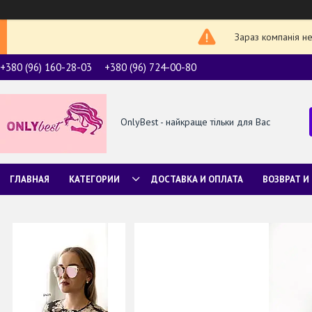
Зараз компанія н
+380 (96) 160-28-03
+380 (96) 724-00-80
OnlyBest - найкраще тільки для Вас
ГЛАВНАЯ
КАТЕГОРИИ
ДОСТАВКА И ОПЛАТА
ВОЗВРАТ И