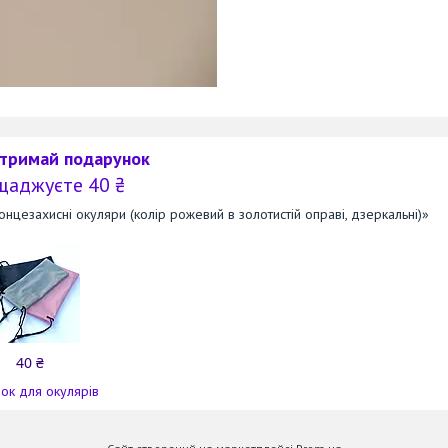
отримай подарунок
щаджуєте 40 ₴
нцезахисні окуляри (колір рожевий в золотистій оправі, дзеркальні)»
40 ₴
ок для окулярів