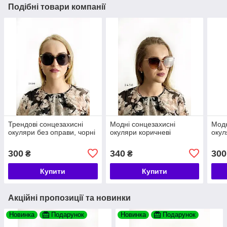
Подібні товари компанії
Трендові сонцезахисні
Модні сонцезахисні
Модн
окуляри без оправи, чорні
окуляри коричневі
окул
300
340
300
₴
₴
Купити
Купити
Акційні пропозиції та новинки
Новинка
Подарунок
Новинка
Подарунок