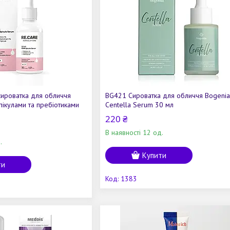
сироватка для обличчя
BG421 Сироватка для обличчя Bogenia
пікулами та пребіотиками
Centella Serum 30 мл
220 ₴
В наявності 12 од.
.
Купити
ти
1383