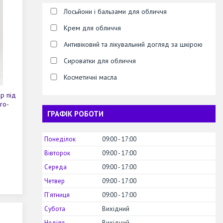
Лосьйони і бальзами для обличчя
Крем для обличчя
Антивіковий та лікувальний догляд за шкірою
Сироватки для обличчя
Косметичні масла
р під
ro-
ГРАФІК РОБОТИ
Понеділок
09:00
17:00
Вівторок
09:00
17:00
Середа
09:00
17:00
Четвер
09:00
17:00
Пʼятниця
09:00
17:00
Субота
Вихідний
Неділя
Вихідний