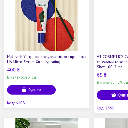
Malevich Ультразволожуюча мікро сироватка
VT COSMETICS Си
HA Micro Serum Xtra Hydrating
спікулами та кол
Shot 100, 2 мл
400 ₴
65 ₴
В наявності 3 од.
В наявності 29 од
Купити
Купи
6108
1390