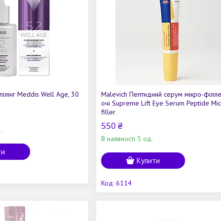
пілінг Meddis Well Age, 30
Malevich Пептидний серум мікро-філле
очі Supreme Lift Eye Serum Peptide Mic
filler
550 ₴
.
В наявності 5 од.
ти
Купити
6114