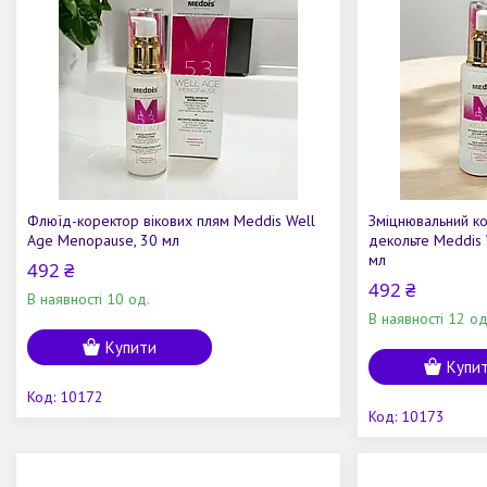
Флюїд-коректор вікових плям Meddis Well
Зміцнювальний ко
Age Menopause, 30 мл
декольте Meddis 
мл
492 ₴
492 ₴
В наявності 10 од.
В наявності 12 од
Купити
Купи
10172
10173