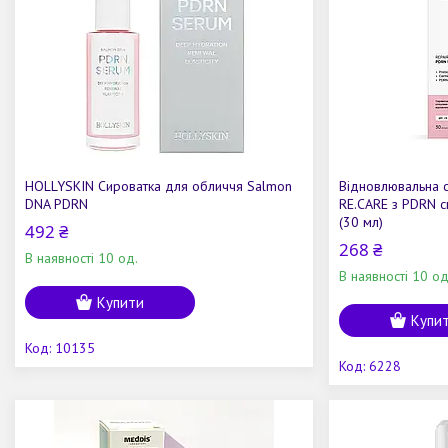
HOLLYSKIN Сироватка для обличчя Salmon
Відновлювальна 
DNA PDRN
RE.CARE з PDRN с
(30 мл)
492 ₴
268 ₴
В наявності 10 од.
В наявності 10 од
Купити
Купи
10135
6228