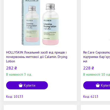
HOLLYSKIN Локальний засіб від прищів і
Re.Care Сироватк
почервонінь миттєвої дії Calamin. Drying
підтримки бар'єр
Lotion
мл
282 ₴
228 ₴
В наявності 3 од.
В наявності 10 од
Купити
Купи
10133
6213