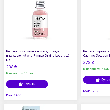
Re.Care Локальний засіб від прищів
Re.Care Сироватк
підсушуючий Anti-Pimple Drying Lotion, 10
Calming Solution 
мл
278 ₴
208 ₴
В наявності 7 од.
В наявності 11 од.
Купи
Купити
6203
6200