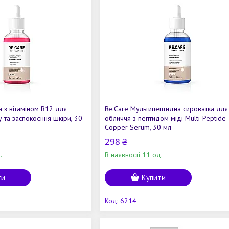
а з вітаміном В12 для
Re.Care Мультипептидна сироватка для
у та заспокоєння шкіри, 30
обличчя з пептидом міді Multi-Peptide
Copper Serum, 30 мл
298 ₴
.
В наявності 11 од.
ти
Купити
6214