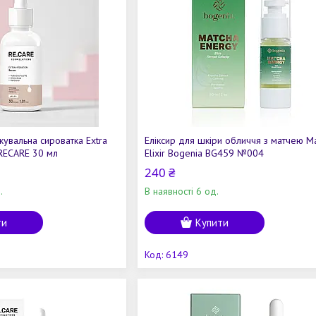
жувальна сироватка Extra
Еліксир для шкіри обличчя з матчею M
RECARE 30 мл
Elixir Bogenia BG459 №004
240 ₴
.
В наявності 6 од.
ти
Купити
6149