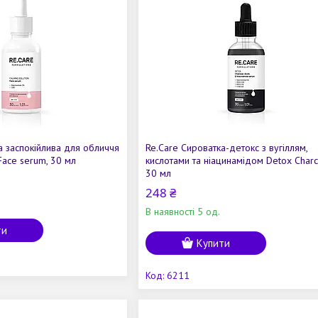
а заспокійлива для обличчя
Re.Care Сироватка-детокс з вугіллям,
Face serum, 30 мл
кислотами та ніацинамідом Detox Charc
30 мл
248 ₴
В наявності 5 од.
ти
Купити
6211