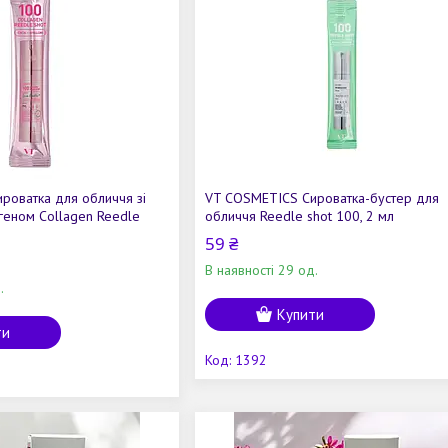
роватка для обличчя зі
VT COSMETICS Сироватка-бустер для
агеном Collagen Reedle
обличчя Reedle shot 100, 2 мл
59 ₴
В наявності 29 од.
.
Купити
ти
1392